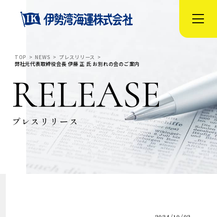
TOP
NEWS
プレスリリース
弊社元代表取締役会⻑ 伊藤 正 ⽒ お別れの会のご案内
RELEASE
プレスリリース
2024/10/02