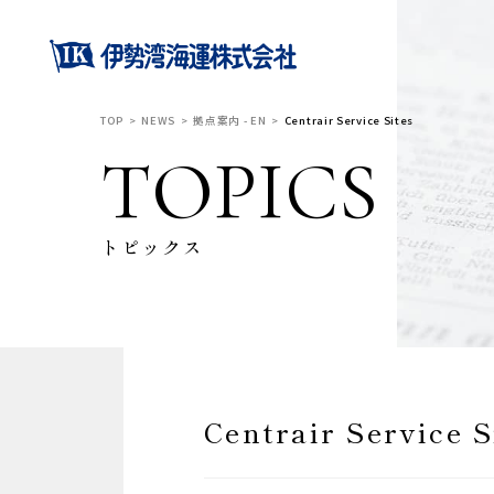
TOP
NEWS
拠点案内 - EN
Centrair Service Sites
TOPICS
トピックス
Centrair Service S